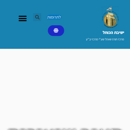
ילוג
תוכן
לתרומות
ישיבת הכותל​
מרכז תורני וואהל שע"י מרכז יב"ע