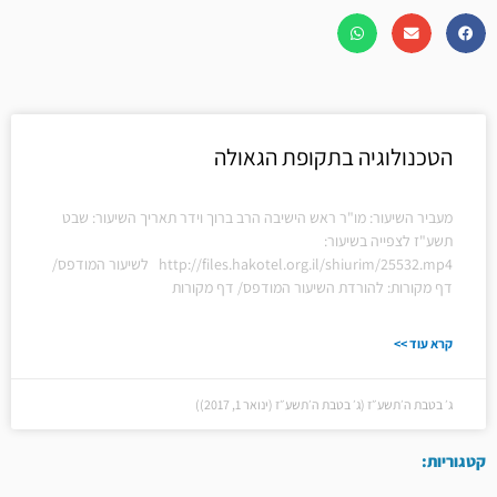
הטכנולוגיה בתקופת הגאולה
מעביר השיעור: מו"ר ראש הישיבה הרב ברוך וידר תאריך השיעור: שבט
תשע"ז לצפייה בשיעור:
http://files.hakotel.org.il/shiurim/25532.mp4 לשיעור המודפס/
דף מקורות: להורדת השיעור המודפס/ דף מקורות
קרא עוד >>
ג׳ בטבת ה׳תשע״ז (ג׳ בטבת ה׳תשע״ז (ינואר 1, 2017))
קטגוריות: