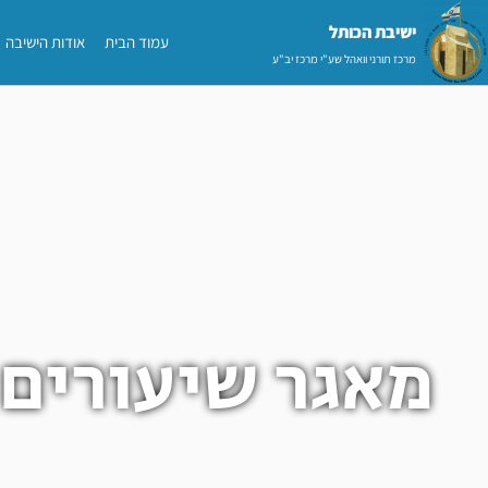
ילוג
ישיבת הכותל​
עמוד הבית
אודות הישיבה
תוכן
מרכז תורני וואהל שע"י מרכז יב"ע
מאגר שיעורים