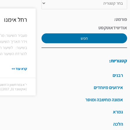
רחל אימנו
פורמט:
אודיו
וידאו
טקסט
מעביר השיעור: מו
חפש
וידר תאריך השיעור
בשיעור: לשיעור ה
להורדת השיעור המ
קטגוריות:
קרא עוד >>
רבנים
י״א במרחשוון ה׳תשע״
אירועים מיוחדים
(אוקטובר 31, 2017))
אמונה מחשבה ומוסר
גמרא
הלכה