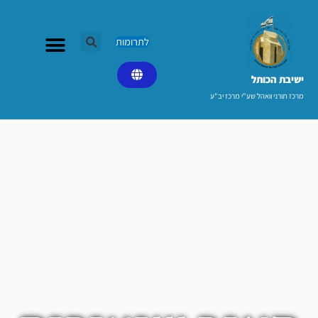
ילוג
תוכן
לתרומות
ישיבת הכותל​
מרכז תורני וואהל שע"י מרכז יב"ע