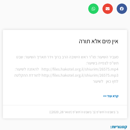
אין מים אלא תורה
מעביר השיעור: מו"ר ראש הישיבה הרב ברוך וידר תאריך השיעור: שבט
תש"פ לצפייה בשיעור:
http://files.hakotel.org.il/shiurim/26575.mp4 להאזנה לשיעור:
http://files.hakotel.org.il/shiurim/26575.mp3 להורדת ההקלטה
לחץ כאן לשיעור
קרא עוד >>
ב׳ בשבט ה׳תש״פ (ב׳ בשבט ה׳תש״פ (ינואר 28, 2020))
קטגוריות: