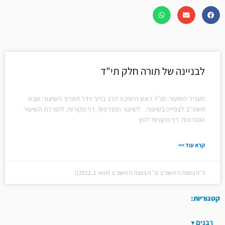
לבניינה של תורה חלק תי"ד
מעביר השיעור: מו"ר ראש הישיבה הרב ברוך וידר תאריך השיעור: שבט
תשפ"ב לצפייה בשיעור: לשיעור המודפס/ דף מקורות: להורדת השיעור
המודפס/ דף מקורות לחץ
קרא עוד >>
כ״ח בטבת ה׳תשפ״ב (כ״ח בטבת ה׳תשפ״ב (ינואר 1, 2022))
קטגוריות:
רבנים