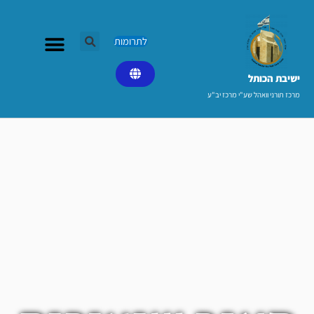
ילוג
תוכן
לתרומות
ישיבת הכותל​
מרכז תורני וואהל שע"י מרכז יב"ע