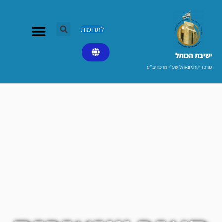
ילוג
תוכן
לתרומות
ישיבת הכותל​
מרכז תורני וואהל שע"י מרכז יב"ע