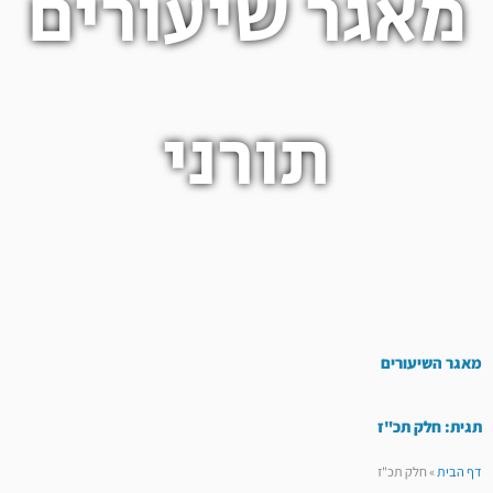
מאגר שיעורים
תורני
מאגר השיעורים
תגית: חלק תכ"ז
דף הבית
»
חלק תכ"ז