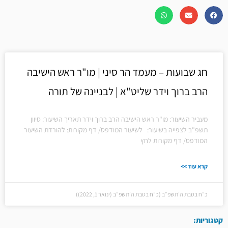
חג שבועות – מעמד הר סיני | מו"ר ראש הישיבה
הרב ברוך וידר שליט"א | לבניינה של תורה
מעביר השיעור: מו"ר ראש הישיבה הרב ברוך וידר תאריך השיעור: סיוון
תשפ"ב לצפייה בשיעור: לשיעור המודפס/ דף מקורות: להורדת השיעור
המודפס/ דף מקורות לחץ
קרא עוד >>
כ״ח בטבת ה׳תשפ״ב (כ״ח בטבת ה׳תשפ״ב (ינואר 1, 2022))
קטגוריות: