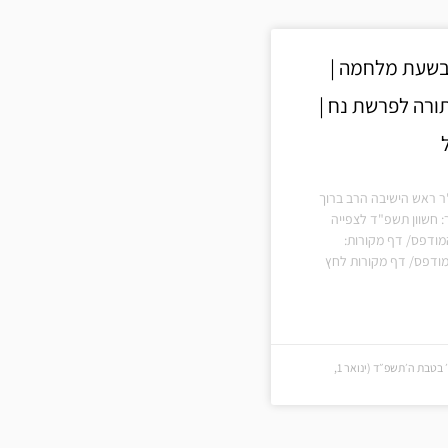
בשעת מלחמה |
תורה לפרשת נח |
"ר ראש הישיבה הרב ברוך
: חשוון תשפ"ד לצפייה
מודפס/ דף מקורות:
ודפס/ דף מקורות לחץ
כ׳ בטבת ה׳תשפ״ד (כ׳ בטבת ה׳תשפ״ד (ינואר 1,