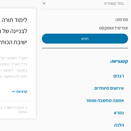
לימוד תורה 
פורמט:
אודיו
וידאו
טקסט
לבניינה של 
חפש
ישיבת הכותל
מעביר השיעור: מו
קטגוריות:
וידר תאריך השיעור
בשיעור: לשיעור ה
רבנים
להורדת השיעור המ
אירועים מיוחדים
קרא עוד >>
אמונה מחשבה ומוסר
גמרא
2024))
הלכה