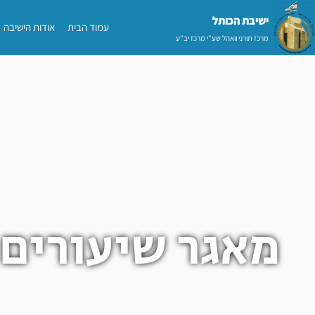
ילוג
ישיבת הכותל​
עמוד הבית
אודות הישיבה
תוכן
מרכז תורני וואהל שע"י מרכז יב"ע
מאגר שיעורים