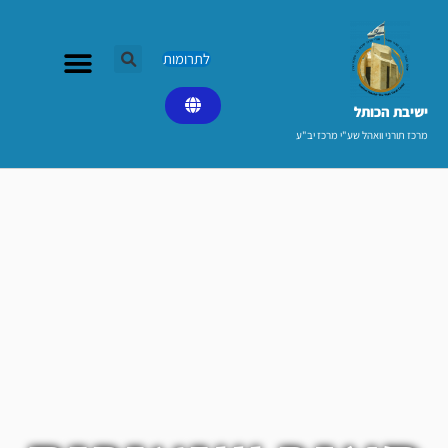
ילוג
תוכן
לתרומות
ישיבת הכותל​
מרכז תורני וואהל שע"י מרכז יב"ע