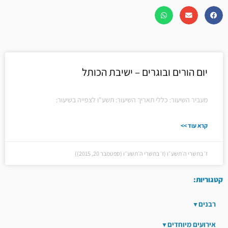
יום הורים ובוגרים – ישיבת הכותל
מעביר השיעור: כללי תאריך השיעור: תשע"ו לצפייה בשיעור:
קרא עוד >>
ז׳ בתשרי ה׳תשע״ו (ז׳ בתשרי ה׳תשע״ו (ספטמבר 20, 2015))
קטגוריות:
רבנים
אירועים מיוחדים