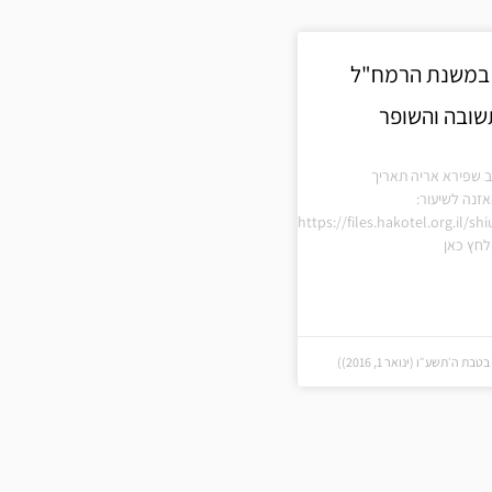
 במשנת הרמח"ל
ב שפירא אריה תאריך
זנה לשיעור:
https://files.hakotel.org.il/s
חץ כאן
 ה׳תשע״ו (ינואר 1, 2016))