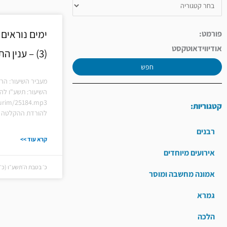
ימים נוראים
פורמט:
אודיו
וידאו
טקסט
(3) – ענין התשובה והשופר
חפש
מעביר השיעור: הר
השיעור: תשע"ו להא
hiurim/25184.mp3
קטגוריות:
להורדת ההקלטה ל
רבנים
קרא עוד >>
אירועים מיוחדים
כ׳ בטבת ה׳תשע״ו (כ׳ בטבת
אמונה מחשבה ומוסר
גמרא
הלכה