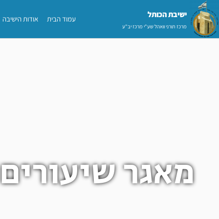
ילוג
ישיבת הכותל​
עמוד הבית
אודות הישיבה
תוכן
מרכז תורני וואהל שע"י מרכז יב"ע
מאגר שיעורים