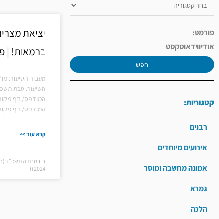
יציאת מצרים
פורמט:
אודיו
וידאו
טקסט
ברמאות! | 
חפש
מעביר השיעור: מו"
השיעור: טבת תשפ"
המודפס/ דף מקורו
קטגוריות:
המודפס/ דף מקורו
רבנים
קרא עוד >>
אירועים מיוחדים
אמונה מחשבה ומוסר
2024))
גמרא
הלכה