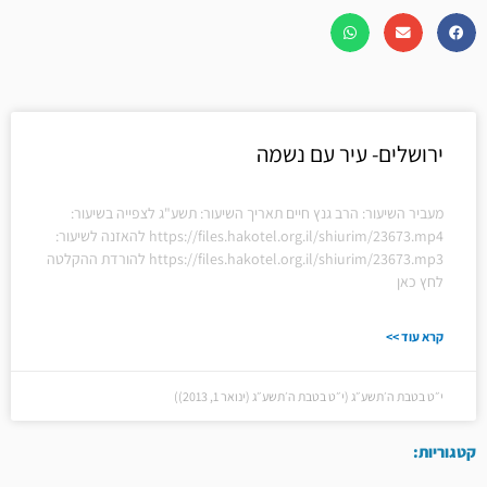
ירושלים- עיר עם נשמה
מעביר השיעור: הרב גנץ חיים תאריך השיעור: תשע"ג לצפייה בשיעור:
https://files.hakotel.org.il/shiurim/23673.mp4 להאזנה לשיעור:
https://files.hakotel.org.il/shiurim/23673.mp3 להורדת ההקלטה
לחץ כאן
קרא עוד >>
י״ט בטבת ה׳תשע״ג (י״ט בטבת ה׳תשע״ג (ינואר 1, 2013))
קטגוריות: