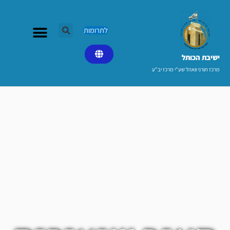
ילוג
תוכן
לתרומות
ישיבת הכותל​
מרכז תורני וואהל שע"י מרכז יב"ע