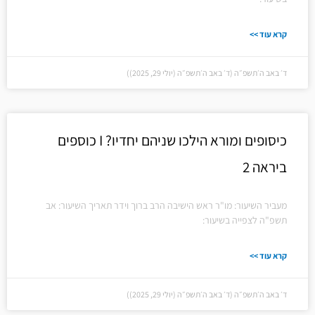
קרא עוד >>
ד׳ באב ה׳תשפ״ה (ד׳ באב ה׳תשפ״ה (יולי 29, 2025))
כיסופים ומורא הילכו שניהם יחדיו? I כוספים
ביראה 2
מעביר השיעור: מו"ר ראש הישיבה הרב ברוך וידר תאריך השיעור: אב
תשפ"ה לצפייה בשיעור:
קרא עוד >>
ד׳ באב ה׳תשפ״ה (ד׳ באב ה׳תשפ״ה (יולי 29, 2025))