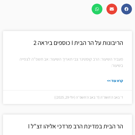
עמוד
עמוד
עמוד
עמוד
הריבונות על הר הבית I כוספים ביראה 2
מעביר השיעור: הרב קוסטינר צבי תאריך השיעור: אב תשפ"ה לצפייה
בשיעור:
קרא עוד >>
ד׳ באב ה׳תשפ״ה (ד׳ באב ה׳תשפ״ה (יולי 29, 2025))
הר הבית במדינת הרב מרדכי אליהו זצ"ל I