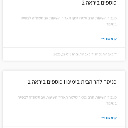
כוספים ביראה 2
מעביר השיעור: הרב אליהו יוסף תאריך השיעור: אב תשפ"ה לצפייה
בשיעור:
קרא עוד >>
ד׳ באב ה׳תשפ״ה (ד׳ באב ה׳תשפ״ה (יולי 29, 2025))
כניסה להר הבית בימינו I כוספים ביראה 2
מעביר השיעור: הרב עמאר שלמה תאריך השיעור: אב תשפ"ה לצפייה
בשיעור:
קרא עוד >>