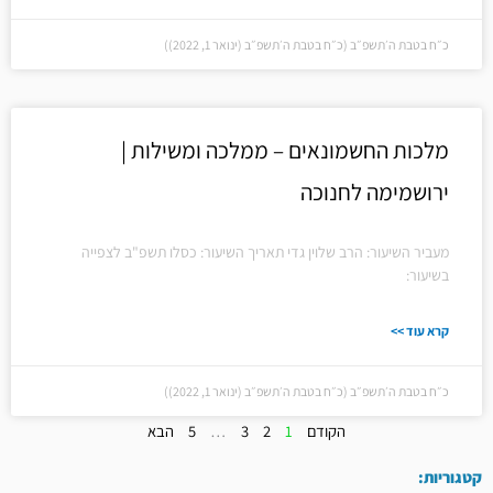
כ״ח בטבת ה׳תשפ״ב (כ״ח בטבת ה׳תשפ״ב (ינואר 1, 2022))
מלכות החשמונאים – ממלכה ומשילות |
ירושמימה לחנוכה
מעביר השיעור: הרב שלוין גדי תאריך השיעור: כסלו תשפ"ב לצפייה
בשיעור:
קרא עוד >>
כ״ח בטבת ה׳תשפ״ב (כ״ח בטבת ה׳תשפ״ב (ינואר 1, 2022))
הקודם
1
2
3
…
5
הבא
קטגוריות: