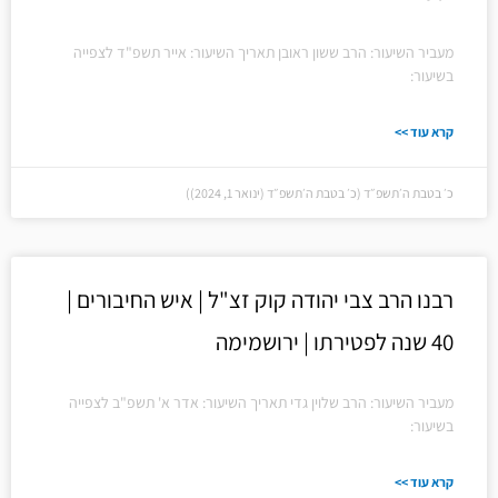
מעביר השיעור: הרב ששון ראובן תאריך השיעור: אייר תשפ"ד לצפייה
בשיעור:
קרא עוד >>
כ׳ בטבת ה׳תשפ״ד (כ׳ בטבת ה׳תשפ״ד (ינואר 1, 2024))
רבנו הרב צבי יהודה קוק זצ"ל | איש החיבורים |
40 שנה לפטירתו | ירושמימה
מעביר השיעור: הרב שלוין גדי תאריך השיעור: אדר א' תשפ"ב לצפייה
בשיעור:
קרא עוד >>