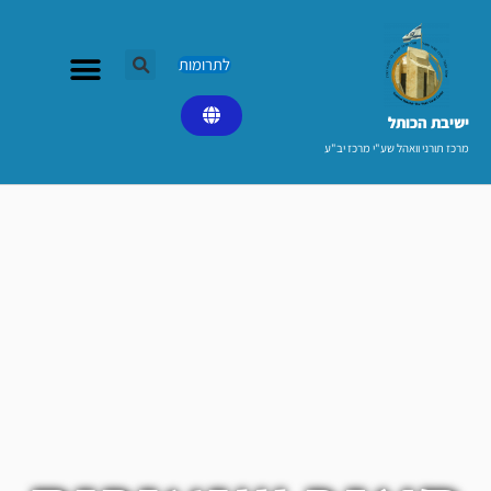
ילוג
תוכן
לתרומות
ישיבת הכותל​
מרכז תורני וואהל שע"י מרכז יב"ע