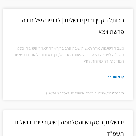
הכותל הקטן ובנין ירושלים | לבניינה של תורה –
פרשת ויצא
מעביר השיעור: מו"ר ראש הישיבה הרב ברוך וידר תאריך השיעור: כסלו
תשפ"ה לצפייה בשיעור: לשיעור המודפס/ דף מקורות: להורדת השיעור
המודפס/ דף מקורות לחץ
קרא עוד >>
ב׳ בכסלו ה׳תשפ״ה (ב׳ בכסלו ה׳תשפ״ה (דצמבר 3, 2024))
ירושלים, המקדש והמלחמה | שיעורי יום ירושלים
תשפ"ד