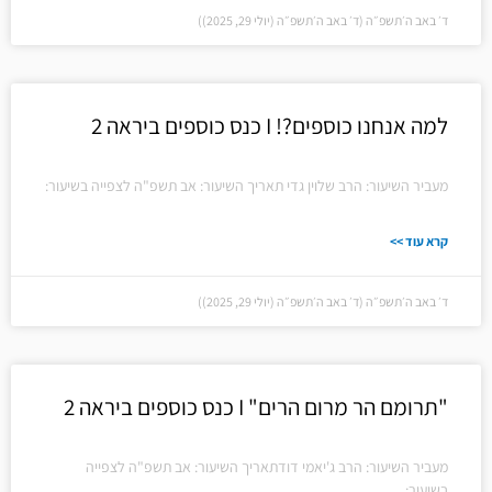
ד׳ באב ה׳תשפ״ה (ד׳ באב ה׳תשפ״ה (יולי 29, 2025))
למה אנחנו כוספים?! I כנס כוספים ביראה 2
מעביר השיעור: הרב שלוין גדי תאריך השיעור: אב תשפ"ה לצפייה בשיעור:
קרא עוד >>
ד׳ באב ה׳תשפ״ה (ד׳ באב ה׳תשפ״ה (יולי 29, 2025))
"תרומם הר מרום הרים" I כנס כוספים ביראה 2
מעביר השיעור: הרב ג'יאמי דודתאריך השיעור: אב תשפ"ה לצפייה
בשיעור: