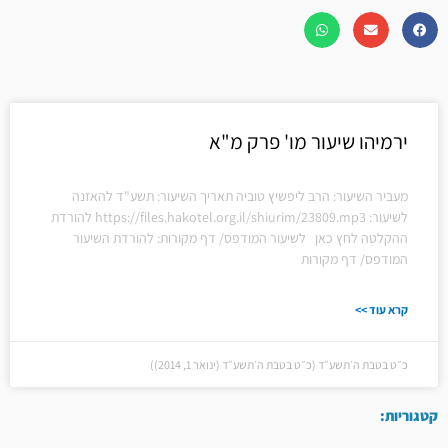
ירמיהו שיעור מו' פרק מ"א
מעביר השיעור: הרב ליפשיץ טוביה תאריך השיעור: תשע"ד להאזנה
לשיעור: https://files.hakotel.org.il/shiurim/23809.mp3 להורדת
ההקלטה לחץ כאן לשיעור המודפס/ דף מקורות: להורדת השיעור
המודפס/ דף מקורות
קרא עוד >>
כ״ט בטבת ה׳תשע״ד (כ״ט בטבת ה׳תשע״ד (ינואר 1, 2014))
קטגוריות: