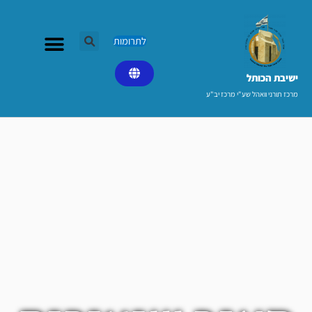
ילוג
תוכן
לתרומות
ישיבת הכותל​
מרכז תורני וואהל שע"י מרכז יב"ע