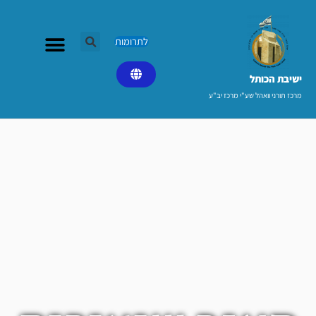
ילוג
תוכן
לתרומות
ישיבת הכותל​
מרכז תורני וואהל שע"י מרכז יב"ע