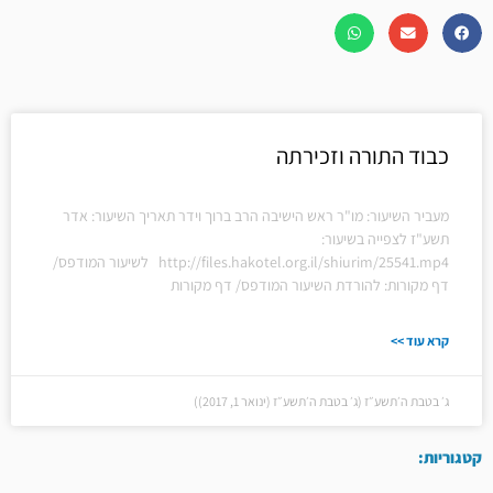
כבוד התורה וזכירתה
מעביר השיעור: מו"ר ראש הישיבה הרב ברוך וידר תאריך השיעור: אדר
תשע"ז לצפייה בשיעור:
http://files.hakotel.org.il/shiurim/25541.mp4 לשיעור המודפס/
דף מקורות: להורדת השיעור המודפס/ דף מקורות
קרא עוד >>
ג׳ בטבת ה׳תשע״ז (ג׳ בטבת ה׳תשע״ז (ינואר 1, 2017))
קטגוריות: