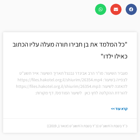
"כל המלמד את בן חבירו תורה מעלה עליו הכתוב
כאילו ילדו"
מעביר השיעור: מו"ר הרב אביגדר נבנצל תאריך השיעור: אייר תשע"ט
לצפייה בשיעור: https://files.hakotel.org.il/shiurim/26354.mp4
להאזנה לשיעור: https://files.hakotel.org.il/shiurim/26354.mp3
להורדת ההקלטה לחץ כאן לשיעור המודפס/ דף מקורות:
קרא עוד >>
כ״ד בטבת ה׳תשע״ט (כ״ד בטבת ה׳תשע״ט (ינואר 1, 2019))