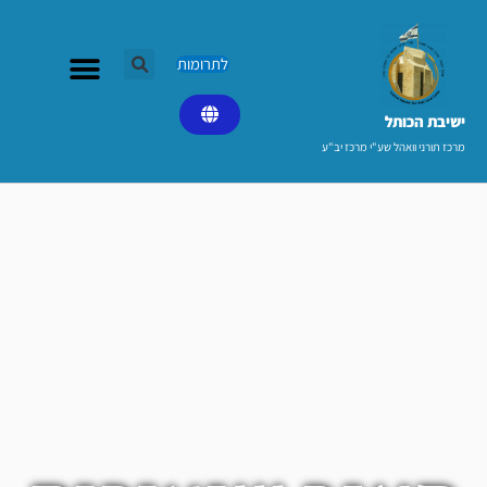
ילוג
תוכן
לתרומות
ישיבת הכותל​
מרכז תורני וואהל שע"י מרכז יב"ע