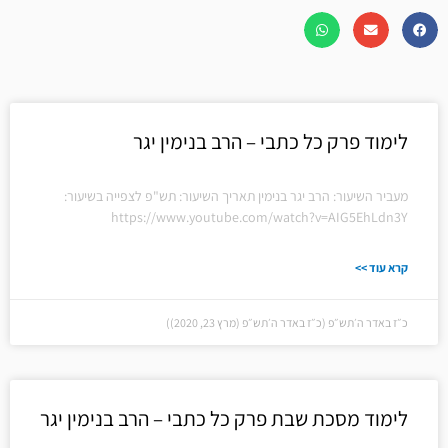
לימוד פרק כל כתבי – הרב בנימין יגר
מעביר השיעור: הרב יגר בנימין תאריך השיעור: תש"פ לצפייה בשיעור:
https://www.youtube.com/watch?v=AIG5EhLdn3Y
קרא עוד >>
כ״ז באדר ה׳תש״פ (כ״ז באדר ה׳תש״פ (מרץ 23, 2020))
לימוד מסכת שבת פרק כל כתבי – הרב בנימין יגר