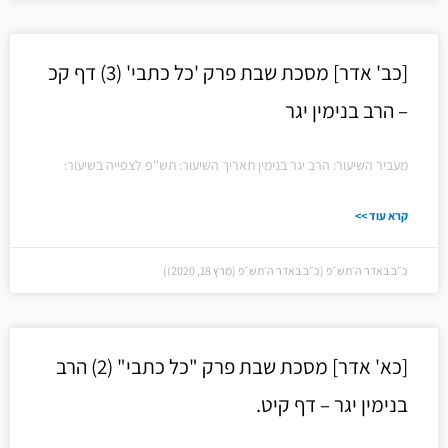
[כב' אדר] מסכת שבת פרק 'כל כתבי' (3) דף קכ
– הרב בנימין יגר
מעביר השיעור: הרב יגר בנימין תאריך השיעור: תש"פ לצפייה בשיעור:
קרא עוד >>
כ״ב באדר ה׳תש״פ (כ״ב באדר ה׳תש״פ (מרץ 18, 2020))
[כא' אדר] מסכת שבת פרק "כל כתבי" (2) הרב
בנימין יגר – דף קיט.