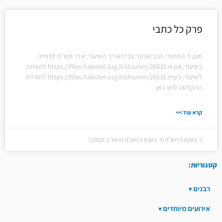
פרק כל כתבי
מעביר השיעור: הרב שכטר צבי תאריך השיעור: אדר תש"פ לצפייה
בשיעור: https://files.hakotel.org.il/shiurim/26616.mp4 להאזנה
לשיעור: https://files.hakotel.org.il/shiurim/26616.mp3 להורדת
ההקלטה לחץ כאן
קרא עוד >>
ד׳ בטבת ה׳תש״פ (ד׳ בטבת ה׳תש״פ (ינואר 1, 2020))
קטגוריות:
רבנים
אירועים מיוחדים