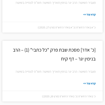
מעביר השיעור: הרב יגר בנימין תאריך השיעור: תש"פ לצפייה בשיעור:
קרא עוד >>
כ״א באדר ה׳תש״פ (כ״א באדר ה׳תש״פ (מרץ 17, 2020))
[כ' אדר] מסכת שבת פרק "כל כתבי" (1) – הרב
בנימין יגר – דף קיח
מעביר השיעור: הרב יגר בנימין תאריך השיעור: תש"פ לצפייה בשיעור:
קרא עוד >>
כ׳ באדר ה׳תש״פ (כ׳ באדר ה׳תש״פ (מרץ 16, 2020))