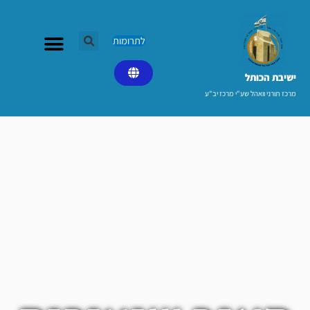
ילוג
תוכן
לתרומות
ישיבת הכותל​
מרכז תורני וואהל שע"י מרכז יב"ע