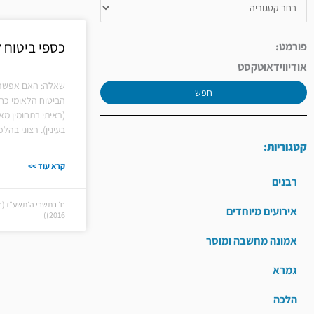
כספי ביטוח 
פורמט:
אודיו
וידאו
טקסט
שאלה: האם אפשר 
חפש
הביטוח הלאומי כ
(ראיתי בתחומין מ
בעינין). רצוני בה
קטגוריות:
קרא עוד >>
רבנים
אירועים מיוחדים
2016))
אמונה מחשבה ומוסר
גמרא
הלכה