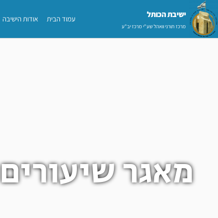
ילוג
ישיבת הכותל​
עמוד הבית
אודות הישיבה
תוכן
מרכז תורני וואהל שע"י מרכז יב"ע
מאגר שיעורים