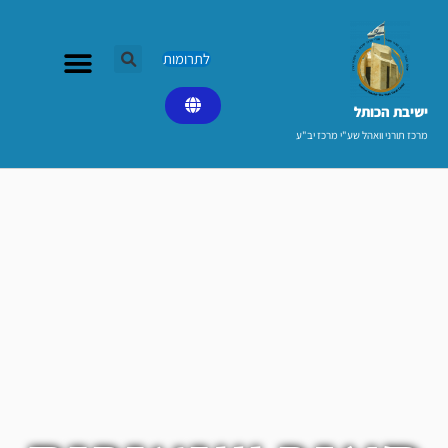
ילוג
תוכן
לתרומות
ישיבת הכותל​
מרכז תורני וואהל שע"י מרכז יב"ע