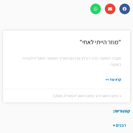
"מוזר הייתי לאחי"
מעביר השיעור: הרב ריבלין אברהם תאריך השיעור: תשע"ח לצפייה
בשיעור:
קרא עוד >>
ג׳ בסיון ה׳תשע״ח (ג׳ בסיון ה׳תשע״ח (מאי 17, 2018))
קטגוריות:
רבנים