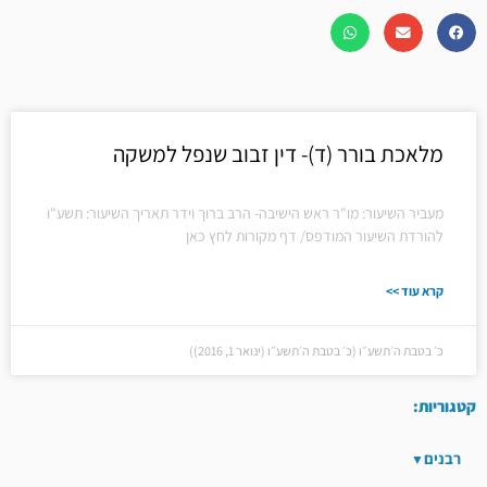
מלאכת בורר (ד)- דין זבוב שנפל למשקה
מעביר השיעור: מו"ר ראש הישיבה- הרב ברוך וידר תאריך השיעור: תשע"ו
להורדת השיעור המודפס/ דף מקורות לחץ כאן
קרא עוד >>
כ׳ בטבת ה׳תשע״ו (כ׳ בטבת ה׳תשע״ו (ינואר 1, 2016))
קטגוריות:
רבנים