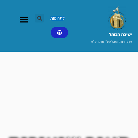
ילוג
תוכן
לתרומות
ישיבת הכותל​
מרכז תורני וואהל שע"י מרכז יב"ע