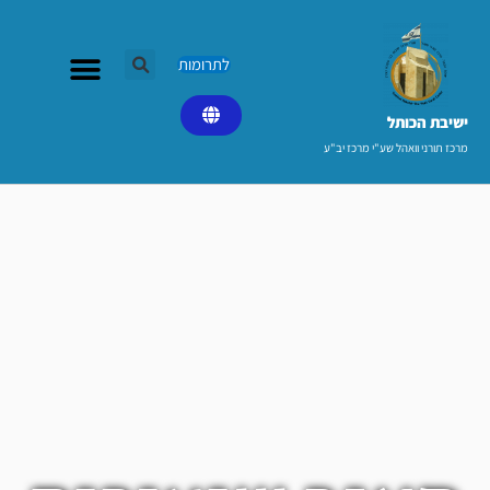
ילוג
תוכן
לתרומות
ישיבת הכותל​
מרכז תורני וואהל שע"י מרכז יב"ע