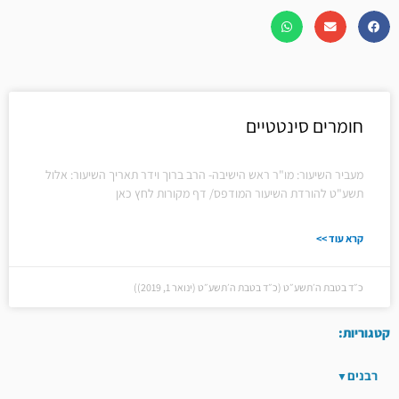
חומרים סינטטיים
מעביר השיעור: מו"ר ראש הישיבה- הרב ברוך וידר תאריך השיעור: אלול
תשע"ט להורדת השיעור המודפס/ דף מקורות לחץ כאן
קרא עוד >>
כ״ד בטבת ה׳תשע״ט (כ״ד בטבת ה׳תשע״ט (ינואר 1, 2019))
קטגוריות:
רבנים