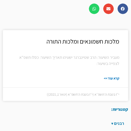
מלכות חשמונאים ומלכות התורה
מעביר השיעור: הרב שטיינברגר ישעיהו תאריך השיעור: כסלו תשפ"א
לצפייה בשיעור:
קרא עוד >>
י״ז בטבת ה׳תשפ״א (י״ז בטבת ה׳תשפ״א (ינואר 1, 2021))
קטגוריות:
רבנים