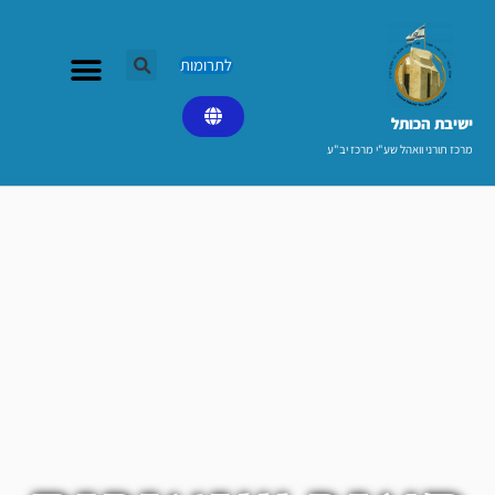
ילוג
תוכן
לתרומות
ישיבת הכותל​
מרכז תורני וואהל שע"י מרכז יב"ע