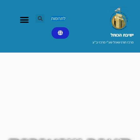
ילוג
תוכן
לתרומות
ישיבת הכותל​
מרכז תורני וואהל שע"י מרכז יב"ע