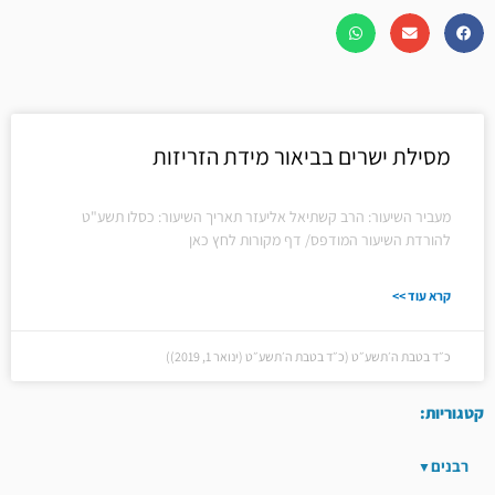
מסילת ישרים בביאור מידת הזריזות
מעביר השיעור: הרב קשתיאל אליעזר תאריך השיעור: כסלו תשע"ט
להורדת השיעור המודפס/ דף מקורות לחץ כאן
קרא עוד >>
כ״ד בטבת ה׳תשע״ט (כ״ד בטבת ה׳תשע״ט (ינואר 1, 2019))
קטגוריות:
רבנים