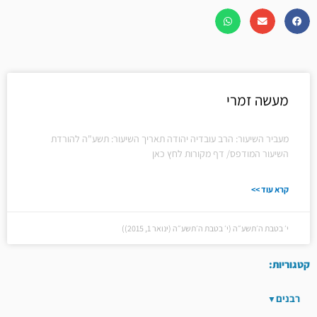
מעשה זמרי
מעביר השיעור: הרב עובדיה יהודה תאריך השיעור: תשע"ה להורדת
השיעור המודפס/ דף מקורות לחץ כאן
קרא עוד >>
י׳ בטבת ה׳תשע״ה (י׳ בטבת ה׳תשע״ה (ינואר 1, 2015))
קטגוריות:
רבנים