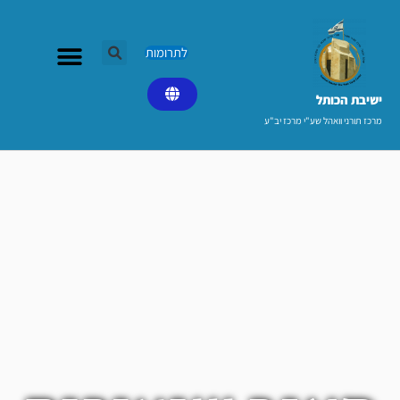
ילוג
תוכן
לתרומות
ישיבת הכותל​
מרכז תורני וואהל שע"י מרכז יב"ע