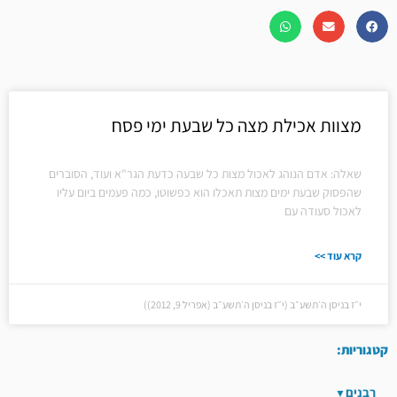
מצוות אכילת מצה כל שבעת ימי פסח
שאלה: אדם הנוהג לאכול מצות כל שבעה כדעת הגר"א ועוד, הסוברים
שהפסוק שבעת ימים מצות תאכלו הוא כפשוטו, כמה פעמים ביום עליו
לאכול סעודה עם
קרא עוד >>
י״ז בניסן ה׳תשע״ב (י״ז בניסן ה׳תשע״ב (אפריל 9, 2012))
קטגוריות:
רבנים