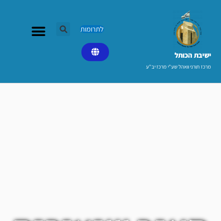
ילוג
תוכן
לתרומות
ישיבת הכותל​
מרכז תורני וואהל שע"י מרכז יב"ע