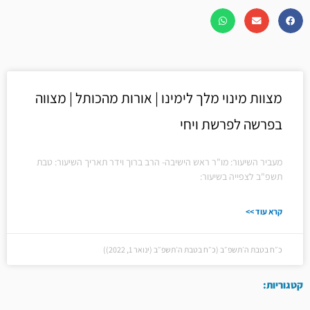
מצוות מינוי מלך לימינו | אורות מהכותל | מצווה
בפרשה לפרשת ויחי
מעביר השיעור: מו"ר ראש הישיבה- הרב ברוך וידר תאריך השיעור: טבת
תשפ"ב לצפייה בשיעור:
קרא עוד >>
כ״ח בטבת ה׳תשפ״ב (כ״ח בטבת ה׳תשפ״ב (ינואר 1, 2022))
קטגוריות: