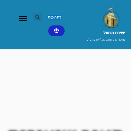
ילוג
תוכן
לתרומות
ישיבת הכותל​
מרכז תורני וואהל שע"י מרכז יב"ע