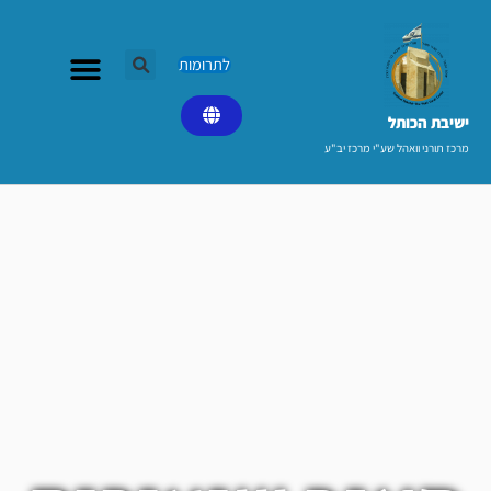
ילוג
תוכן
לתרומות
ישיבת הכותל​
מרכז תורני וואהל שע"י מרכז יב"ע