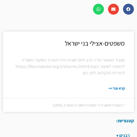
משפטים-אצילי בני ישראל
מעביר השיעור: מו"ר הרב חיים ישעיהו הדרי תאריך השיעור: תשע"ה
להאזנה לשיעור: https://files.hakotel.org.il/shiurim/24374.mp3
להורדת ההקלטה לחץ כאן
קרא עוד >>
י׳ בטבת ה׳תשע״ה (י׳ בטבת ה׳תשע״ה (ינואר 1, 2015))
קטגוריות:
רבנים