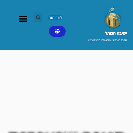
ילוג
תוכן
לתרומות
ישיבת הכותל​
מרכז תורני וואהל שע"י מרכז יב"ע