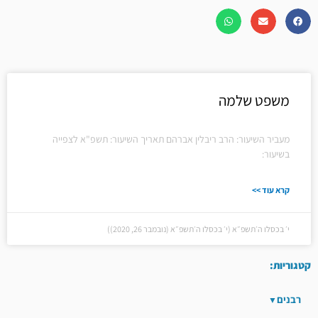
משפט שלמה
מעביר השיעור: הרב ריבלין אברהם תאריך השיעור: תשפ"א לצפייה
בשיעור:
קרא עוד >>
י׳ בכסלו ה׳תשפ״א (י׳ בכסלו ה׳תשפ״א (נובמבר 26, 2020))
קטגוריות:
רבנים