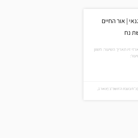
אי | אור החיים
ת נח
רזי זיו תאריך השיעור: חשוון
עור:
כ״ח בטבת ה׳תשפ״ב (כ״ח בטבת ה׳תשפ״ב (ינואר 1,