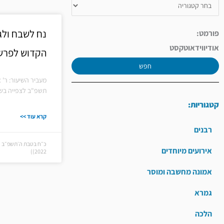
נח לשבח ולגנ
פורמט:
אודיו
וידאו
טקסט
הקדוש לפרש
חפש
מעביר השיעור: ר' א
תשפ"ב לצפייה בשי
קטגוריות:
קרא עוד >>
רבנים
אירועים מיוחדים
2022))
אמונה מחשבה ומוסר
גמרא
הלכה