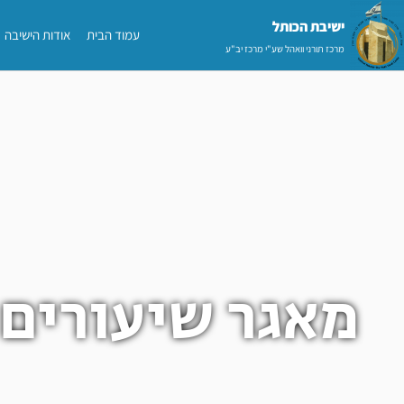
ילוג
ישיבת הכותל​
עמוד הבית
אודות הישיבה
תוכן
מרכז תורני וואהל שע"י מרכז יב"ע
מאגר שיעורים