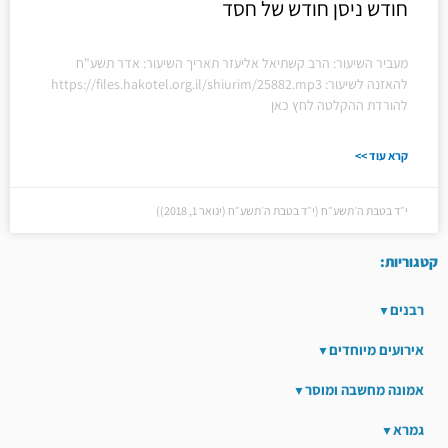
חודש ניסן חודש של חסד
מעביר השיעור: הרב קשתיאל אליעזר תאריך השיעור: אדר תשע"ח
להאזנה לשיעור: https://files.hakotel.org.il/shiurim/25882.mp3
להורדת ההקלטה לחץ כאן
קרא עוד >>
י״ד בטבת ה׳תשע״ח (י״ד בטבת ה׳תשע״ח (ינואר 1, 2018))
קטגוריות:
רבנים
אירועים מיוחדים
אמונה מחשבה ומוסר
גמרא