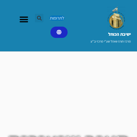
ילוג
תוכן
לתרומות
ישיבת הכותל​
מרכז תורני וואהל שע"י מרכז יב"ע