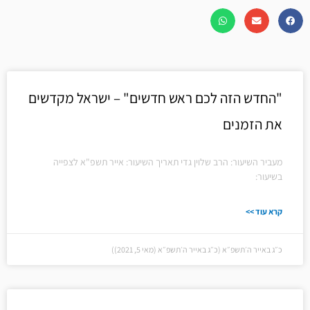
"החדש הזה לכם ראש חדשים" – ישראל מקדשים
את הזמנים
מעביר השיעור: הרב שלוין גדי תאריך השיעור: אייר תשפ"א לצפייה
בשיעור:
קרא עוד >>
כ״ג באייר ה׳תשפ״א (כ״ג באייר ה׳תשפ״א (מאי 5, 2021))