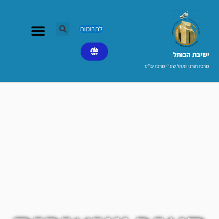
ילוג
תוכן
לתרומות
ישיבת הכותל​
מרכז תורני וואהל שע"י מרכז יב"ע