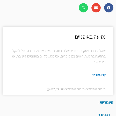
נסיעה באופניים
שאלה: הרב פסק בספרו ירושלים במועדיה שמי שמזיע הרבה יכול להקל
ברחיצה בתשעת הימים במים קרים. אני נוסע כל יום באופניים לישיבה. א)
כיון שאני
קרא עוד >>
ה׳ באב ה׳תשע״ב (ה׳ באב ה׳תשע״ב (יולי 24, 2012))
קטגוריות:
רבנים