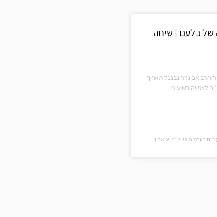
של בלעם | שיחה
ר הרב אביגדר נבנצל תאריך
ב לצפייה בשיעור:
כ״ח בטבת ה׳תשפ״ב (כ״ח בטבת ה׳תשפ״ב (ינואר 1,