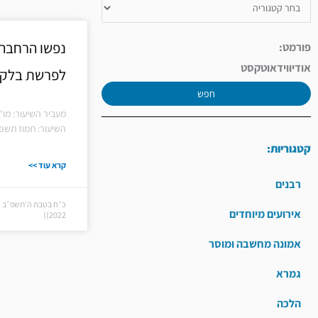
נפשו הרחבה 
פורמט:
אודיו
וידאו
טקסט
לפרשת בלק
חפש
מעביר השיעור: מו"
השיעור: תמוז תשפ"
קטגוריות:
קרא עוד >>
רבנים
אירועים מיוחדים
2022))
אמונה מחשבה ומוסר
גמרא
הלכה