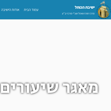
ילוג
ישיבת הכותל​
עמוד הבית
אודות הישיבה
תוכן
מרכז תורני וואהל שע"י מרכז יב"ע
מאגר שיעורים