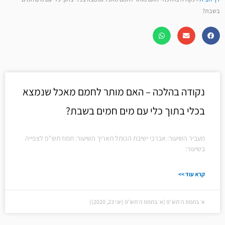
בשבת?
נקודה בהלכה – האם מותר לחמם מאכל שנמצא
בכלי בתוך כלי עם מים חמים בשבת?
מעביר השיעור: אברכי ישיבת הכותל תאריך השיעור: תמוז תש"פ לצפייה
בשיעור:
קרא עוד >>
א׳ בתמוז ה׳תש״פ (א׳ בתמוז ה׳תש״פ (יוני 23, 2020))