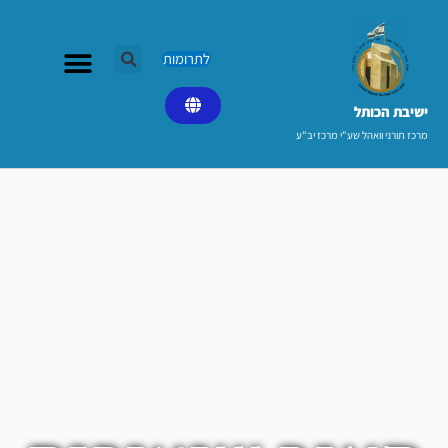
ילוג
תוכן
לתרומות
ישיבת הכותל​
מרכז תורני וואהל שע"י מרכז יב"ע