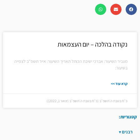
נקודה בהלכה – יום העצמאות
מעביר השיעור: אברכי ישיבת הכותל תאריך השיעור: אייר תשפ"ב לצפייה
בשיעור:
קרא עוד >>
כ״ח בטבת ה׳תשפ״ב (כ״ח בטבת ה׳תשפ״ב (ינואר 1, 2022))
קטגוריות:
רבנים