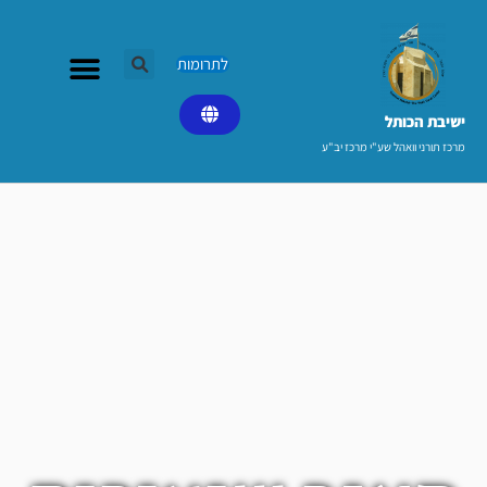
ילוג
תוכן
לתרומות
ישיבת הכותל​
מרכז תורני וואהל שע"י מרכז יב"ע