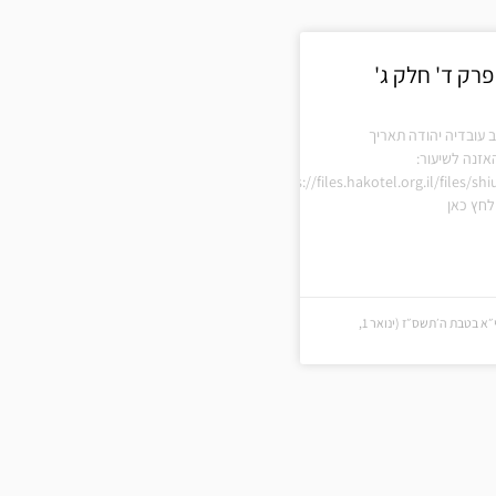
רק ד' חלק ג'
 עובדיה יהודה תאריך
אזנה לשיעור:
https://files.hakotel.org.il/files/
חץ כאן
י״א בטבת ה׳תשס״ז (י״א בטבת ה׳תשס״ז (ינואר 1,