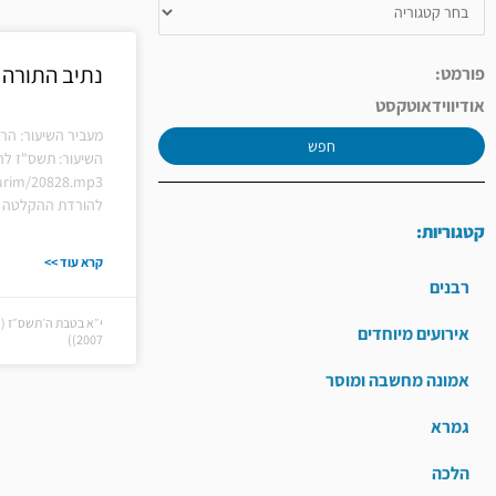
נתיב התורה פ
פורמט:
אודיו
וידאו
טקסט
מעביר השיעור: הרב
חפש
השיעור: תשס"ז לה
shiurim/20828.mp3
להורדת ההקלטה ל
קטגוריות:
קרא עוד >>
רבנים
אירועים מיוחדים
2007))
אמונה מחשבה ומוסר
גמרא
הלכה