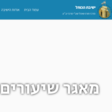
ילוג
ישיבת הכותל​
עמוד הבית
אודות הישיבה
תוכן
מרכז תורני וואהל שע"י מרכז יב"ע
מאגר שיעורים