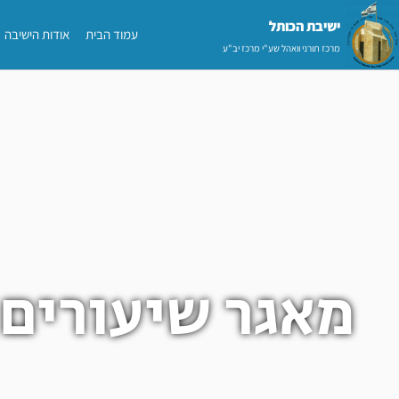
ילוג
ישיבת הכותל​
עמוד הבית
אודות הישיבה
תוכן
מרכז תורני וואהל שע"י מרכז יב"ע
מאגר שיעורים