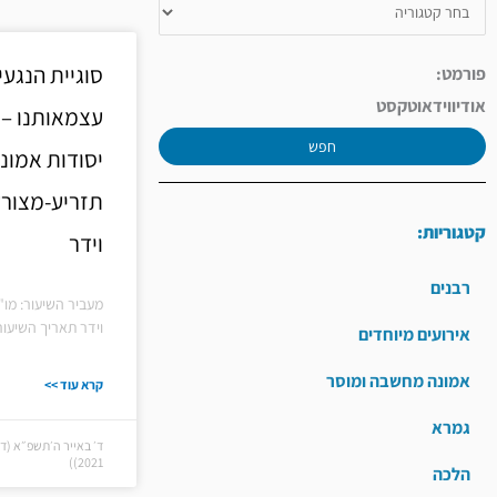
סוגיית הנגעי
פורמט:
אודיו
וידאו
טקסט
עצמאותנו – 
חפש
יסודות אמונ
תזריע-מצורע
קטגוריות:
וידר
רבנים
מעביר השיעור: מו"
וידר תאריך השיעור
אירועים מיוחדים
אמונה מחשבה ומוסר
קרא עוד >>
גמרא
2021))
הלכה