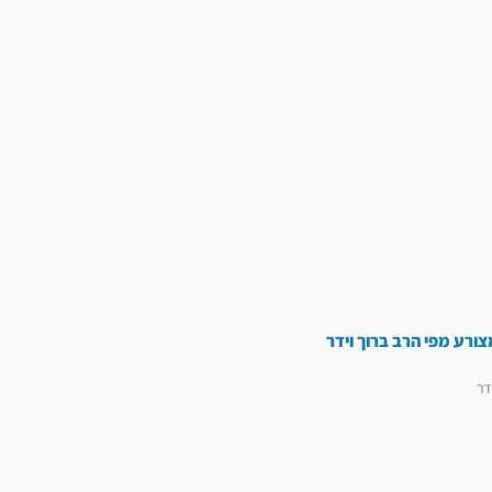
צורע מפי הרב ברוך וידר
דר