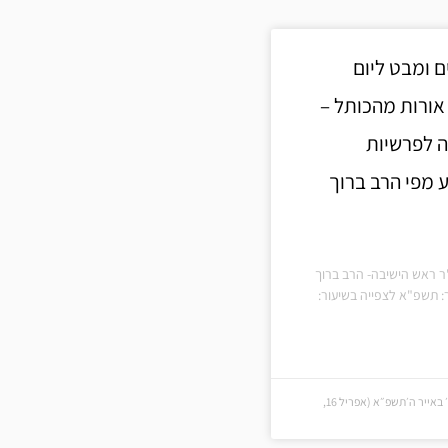
ם ומבט ליום
אורות מהכותל –
ה לפרשיות
 מפי הרב ברוך
ר ראש הישיבה- הרב ברוך
: תשפ"א לצפייה בשיעור:
ד׳ באייר ה׳תשפ״א (ד׳ באייר ה׳תשפ״א (אפריל 16,