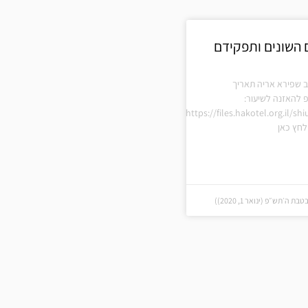
ם השונים ותפקידם
ב שפירא אריה תאריך
 להאזנה לשיעור:
https://files.hakotel.org.il/s
חץ כאן
ה׳תש״פ (ינואר 1, 2020))