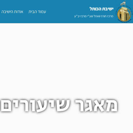
ילוג
ישיבת הכותל​
עמוד הבית
אודות הישיבה
תוכן
מרכז תורני וואהל שע"י מרכז יב"ע
מאגר שיעורים