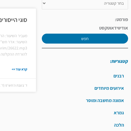
סוגי הייסורי
פורמט:
אודיו
וידאו
טקסט
מעביר השיעור: הר
חפש
השיעור: אדר תש"פ
hiurim/26622.mp3
להורדת ההקלטה ל
קטגוריות:
קרא עוד >>
רבנים
ד׳ בטבת ה׳תש״פ (ד׳ בטבת 
אירועים מיוחדים
אמונה מחשבה ומוסר
גמרא
הלכה