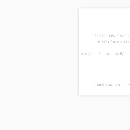
ר ראש הישיבה- הרב ברוך
: כסלו תשע"ח לצפייה
https://files.hakotel.org.il/s
י״ד בטבת ה׳תשע״ח (י״ד בטבת ה׳תשע״ח (ינואר 1,