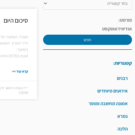
סיכום היום
פורמט:
אודיו
וידאו
טקסט
מעביר השיעור: מו"
חפש
וידר תאריך השיעור
בשיעור:
hiurim/25783.mp4
קטגוריות:
קרא עוד >>
רבנים
אירועים מיוחדים
2018))
אמונה מחשבה ומוסר
גמרא
הלכה