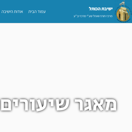
ילוג
ישיבת הכותל​
עמוד הבית
אודות הישיבה
תוכן
מרכז תורני וואהל שע"י מרכז יב"ע
מאגר שיעורים