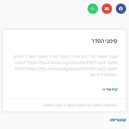
סימני הסדר
מעביר השיעור: מו"ר הרב אביגדר נבנצל תאריך השיעור: תשע"ד לצפייה
בשיעור: https://files.hakotel.org.il/shiurim/23977.mp4 להאזנה
לשיעור: https://files.hakotel.org.il/shiurim/23977.mp3 להורדת
ההקלטה לחץ כאן
קרא עוד >>
כ״ט בטבת ה׳תשע״ד (כ״ט בטבת ה׳תשע״ד (ינואר 1, 2014))
קטגוריות: