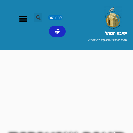
ילוג
תוכן
לתרומות
ישיבת הכותל​
מרכז תורני וואהל שע"י מרכז יב"ע