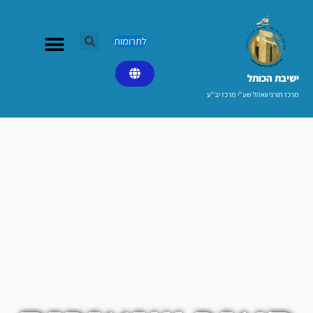
ילוג
תוכן
לתרומות
ישיבת הכותל​
מרכז תורני וואהל שע"י מרכז יב"ע