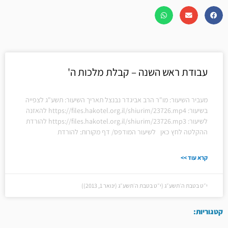
עבודת ראש השנה – קבלת מלכות ה'
מעביר השיעור: מו"ר הרב אביגדר נבנצל תאריך השיעור: תשע"ג לצפייה
בשיעור: https://files.hakotel.org.il/shiurim/23726.mp4 להאזנה
לשיעור: https://files.hakotel.org.il/shiurim/23726.mp3 להורדת
ההקלטה לחץ כאן לשיעור המודפס/ דף מקורות: להורדת
קרא עוד >>
י״ט בטבת ה׳תשע״ג (י״ט בטבת ה׳תשע״ג (ינואר 1, 2013))
קטגוריות: