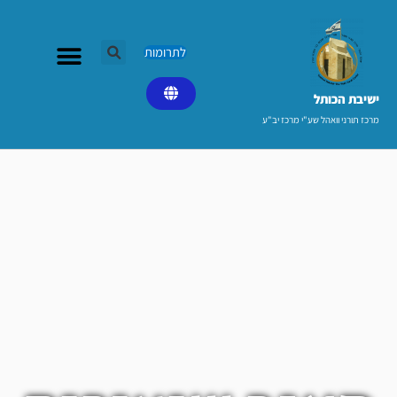
ילוג
תוכן
לתרומות
ישיבת הכותל​
מרכז תורני וואהל שע"י מרכז יב"ע