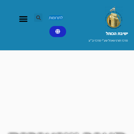
ילוג
תוכן
לתרומות
ישיבת הכותל​
מרכז תורני וואהל שע"י מרכז יב"ע