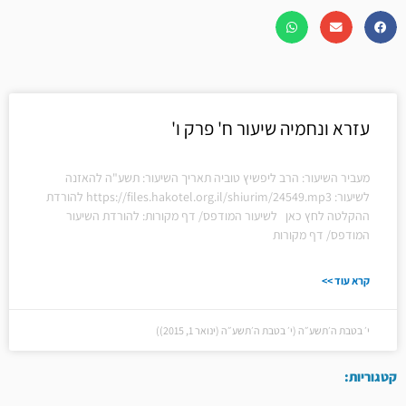
עזרא ונחמיה שיעור ח' פרק ו'
מעביר השיעור: הרב ליפשיץ טוביה תאריך השיעור: תשע"ה להאזנה
לשיעור: https://files.hakotel.org.il/shiurim/24549.mp3 להורדת
ההקלטה לחץ כאן לשיעור המודפס/ דף מקורות: להורדת השיעור
המודפס/ דף מקורות
קרא עוד >>
י׳ בטבת ה׳תשע״ה (י׳ בטבת ה׳תשע״ה (ינואר 1, 2015))
קטגוריות: