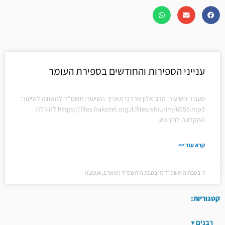
ענייני הספירות והחודשים בספירת העומר
מעביר השיעור: הרב אלון מרדכי תאריך השיעור: תשס"ד להאזנה לשיעור:
https://files.hakotel.org.il/files/shiurim/6655.mp3 להורדת
ההקלטה לחץ כאן
קרא עוד >>
ז׳ בטבת ה׳תשס״ד (ז׳ בטבת ה׳תשס״ד (ינואר 1, 2004))
קטגוריות:
רבנים