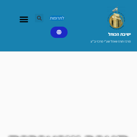
ילוג
תוכן
לתרומות
ישיבת הכותל​
מרכז תורני וואהל שע"י מרכז יב"ע