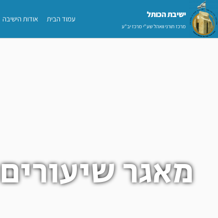
ילוג
ישיבת הכותל​
עמוד הבית
אודות הישיבה
תוכן
מרכז תורני וואהל שע"י מרכז יב"ע
מאגר שיעורים