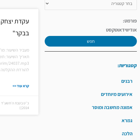
עקדת יצחק 
פורמט:
אודיו
וידאו
טקסט
בבקר"
חפש
מעביר השיעור: מו"
תאריך השיעור: תש
hiurim/24037.mp3
קטגוריות:
להורדת ההקלטה ל
רבנים
קרא עוד >>
אירועים מיוחדים
אמונה מחשבה ומוסר
2014))
גמרא
הלכה