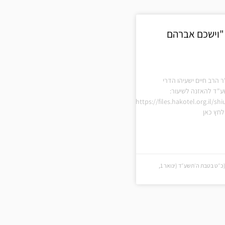
"וישכם אברהם
ר הרב חיים ישעיהו הדרי
ע"ד להאזנה לשיעור:
https://files.hakotel.org.il/s
חץ כאן
כ״ט בטבת ה׳תשע״ד (כ״ט בטבת ה׳תשע״ד (ינואר 1,