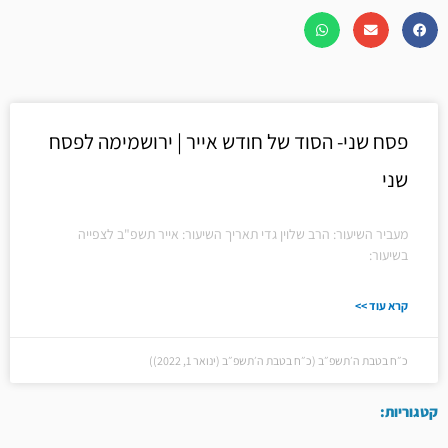
פסח שני- הסוד של חודש אייר | ירושמימה לפסח
שני
מעביר השיעור: הרב שלוין גדי תאריך השיעור: אייר תשפ"ב לצפייה
בשיעור:
קרא עוד >>
כ״ח בטבת ה׳תשפ״ב (כ״ח בטבת ה׳תשפ״ב (ינואר 1, 2022))
קטגוריות: