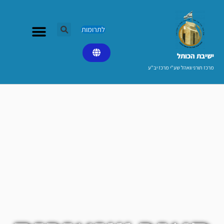
ילוג
תוכן
לתרומות
ישיבת הכותל​
מרכז תורני וואהל שע"י מרכז יב"ע