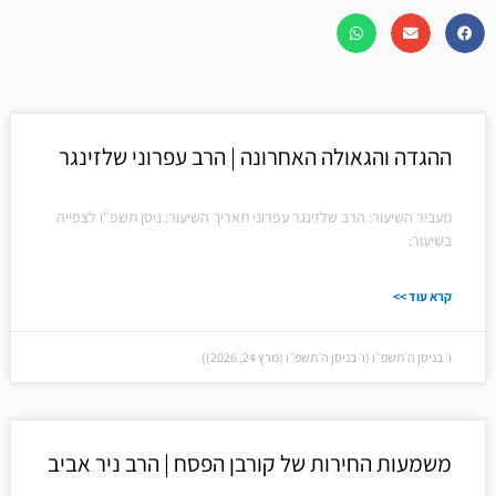
עמוד
עמוד
ההגדה והגאולה האחרונה | הרב עפרוני שלזינגר
מעביר השיעור: הרב שלזינגר עפרוני תאריך השיעור: ניסן תשפ"ו לצפייה
בשיעור:
קרא עוד >>
ו׳ בניסן ה׳תשפ״ו (ו׳ בניסן ה׳תשפ״ו (מרץ 24, 2026))
משמעות החירות של קורבן הפסח | הרב ניר אביב