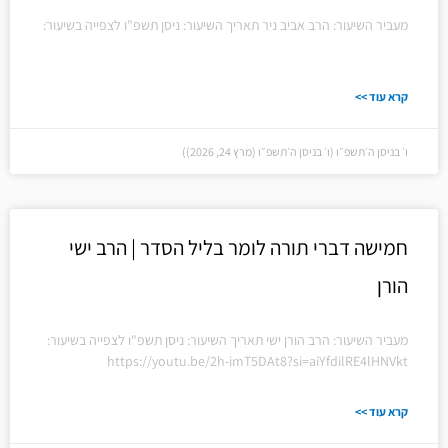
מעביר השיעור: הרב אביב ניר תאריך השיעור: ניסן תשפ"ו לצפייה בשיעור:
קרא עוד >>
ו׳ בניסן ה׳תשפ״ו (ו׳ בניסן ה׳תשפ״ו (מרץ 24, 2026))
חמישה דברי תורה לומר בליל הסדר | הרב ישי
הורן
מעביר השיעור: הרב הורן ישי תאריך השיעור: ניסן תשפ"ו לצפייה בשיעור:
https://youtu.be/2h-imT5DAt8?si=aiYfdilRE4lHNVkt
קרא עוד >>