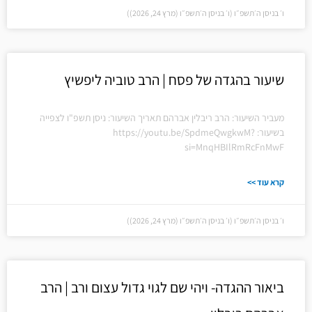
ו׳ בניסן ה׳תשפ״ו (ו׳ בניסן ה׳תשפ״ו (מרץ 24, 2026))
שיעור בהגדה של פסח | הרב טוביה ליפשיץ
מעביר השיעור: הרב ריבלין אברהם תאריך השיעור: ניסן תשפ"ו לצפייה
בשיעור: https://youtu.be/SpdmeQwgkwM?
si=MnqHBIlRmRcFnMwF
קרא עוד >>
ו׳ בניסן ה׳תשפ״ו (ו׳ בניסן ה׳תשפ״ו (מרץ 24, 2026))
ביאור ההגדה- ויהי שם לגוי גדול עצום ורב | הרב