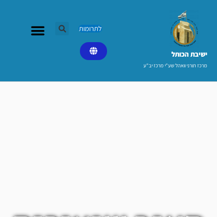
ילוג
תוכן
לתרומות
ישיבת הכותל​
מרכז תורני וואהל שע"י מרכז יב"ע