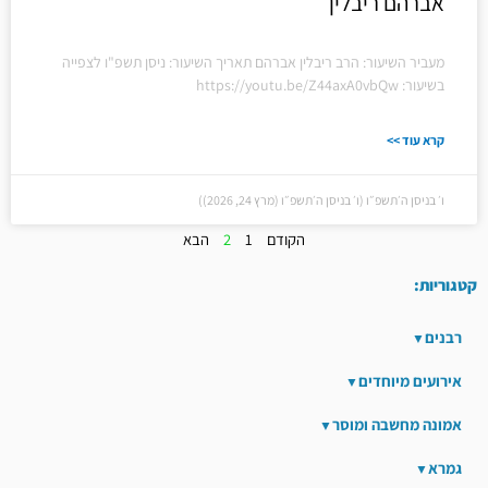
אברהם ריבלין
מעביר השיעור: הרב ריבלין אברהם תאריך השיעור: ניסן תשפ"ו לצפייה
בשיעור: https://youtu.be/Z44axA0vbQw
קרא עוד >>
ו׳ בניסן ה׳תשפ״ו (ו׳ בניסן ה׳תשפ״ו (מרץ 24, 2026))
הקודם
1
2
הבא
קטגוריות:
רבנים
אירועים מיוחדים
אמונה מחשבה ומוסר
גמרא