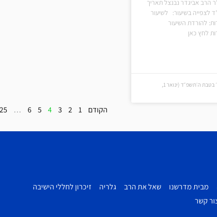
ר הרב אביגדר נבנצל תאריך
ד לצפייה בשיעור: לשיעור
ת: להורדת השיעור
ת לחץ כאן
כ׳ בטבת ה׳תשפ״ד (כ׳ בטבת ה׳תשפ״ד (ינואר 1,
הקודם
1
2
3
4
5
6
…
25
מבית מדרשנו
שאל את הרב
גלריה
זיכרון לחללי הישיבה
ור קשר