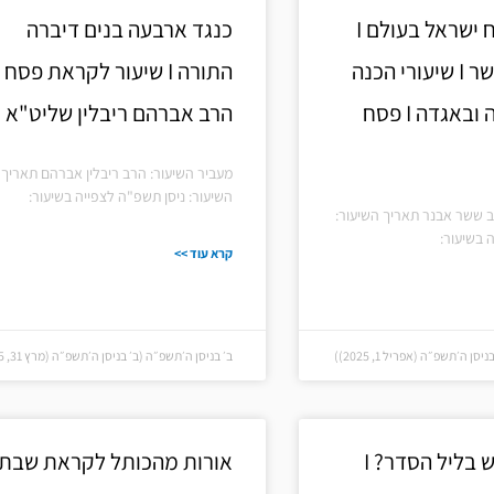
חירותנו – כוח ישראל בעולם I
כנגד ארבעה בנים דיברה
הרב אבנר ששר I שיעורי הכנה
לפסח בהלכה ובאגדה I פסח
הרב אברהם ריבלין שליט"א
מעביר השיעור: הרב ריבלין אברהם תאריך
השיעור: ניסן תשפ"ה לצפייה בשיעור:
ב ששר אבנר תאריך השיעור:
 בשיעור:
קרא עוד >>
ן ה׳תשפ״ה (אפריל 1, 2025))
ב׳ בניסן ה׳תשפ״ה (ב׳ בניסן ה׳תשפ״ה (מרץ 31, 2025))
כמה כוסות יש בליל הסדר? I
אורות מהכותל לקראת שבת 