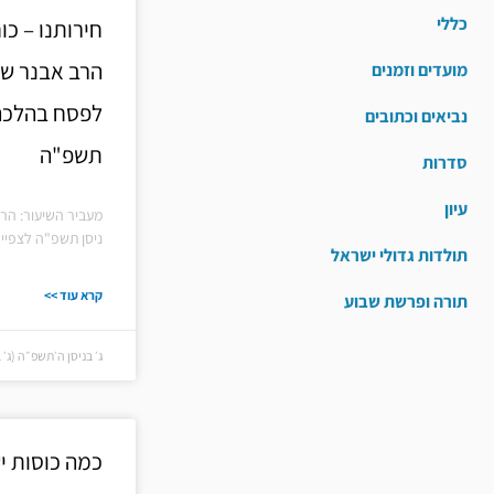
כללי
מועדים וזמנים
נביאים וכתובים
תשפ"ה
סדרות
עיון
מעביר השיעור: הר
ניסן תשפ"ה לצפייה
תולדות גדולי ישראל
קרא עוד >>
תורה ופרשת שבוע
ג׳ בניסן ה׳תשפ״ה (ג׳ בניס