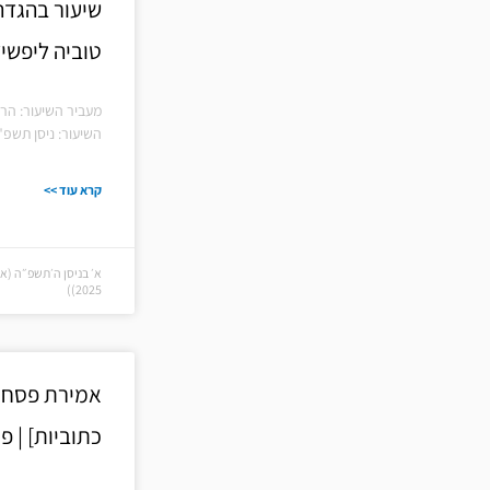
שיעור בהגדה
טוביה ליפשי
מעביר השיעור: הרב
השיעור: ניסן תשפ"
קרא עוד >>
2025))
אמירת פסח, 
כתוביות] | 