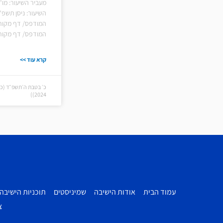
מעביר השיעור: מו"
השיעור: ניסן תשפ"
המודפס/ דף מקורו
המודפס/ דף מקורו
קרא עוד >>
2024))
עמוד הבית
אודות הישיבה
שמיניסטים
תוכניות הישיבה
צ