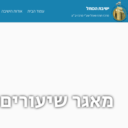
ילוג
ישיבת הכותל​
עמוד הבית
אודות הישיבה
תוכן
מרכז תורני וואהל שע"י מרכז יב"ע
מאגר שיעורים