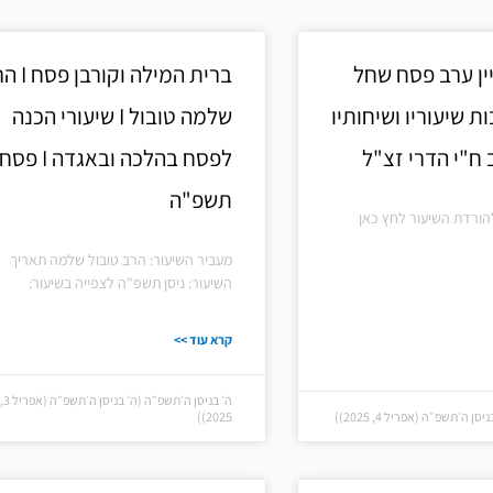
עמוד
עמוד
עמוד
עמוד
עמוד
עמוד
עמ
ין ערב פסח שחל
ברית המילה וקור
 שיעוריו ושיחותיו
שלמה טובול I שיעורי הכנה
ח"י הדרי זצ"ל
לפסח בהלכה ובאגדה I פסח
תשפ"ה
הורדת השיעור לחץ כאן
מעביר השיעור: הרב טובול שלמה תאריך
השיעור: ניסן תשפ"ה לצפייה בשיעור:
קרא עוד >>
ה׳ בניסן ה׳תשפ״ה (ה׳ בניסן ה׳תשפ״ה (אפריל 3,
ן ה׳תשפ״ה (אפריל 4, 2025))
2025))