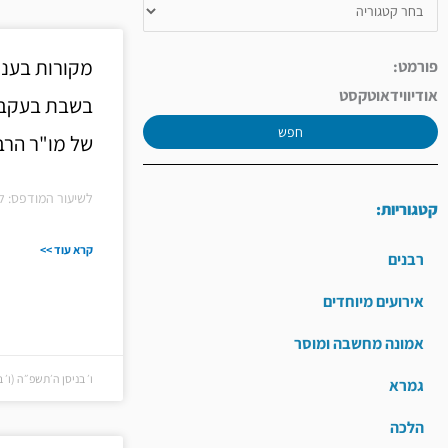
מקורות בעני
פורמט:
אודיו
וידאו
טקסט
בשבת בעקבות
חפש
של מו"ר הרב 
לשיעור המודפס: ל
קטגוריות:
קרא עוד >>
רבנים
אירועים מיוחדים
אמונה מחשבה ומוסר
ו׳ בניסן ה׳תשפ״ה (ו׳ בניס
גמרא
הלכה