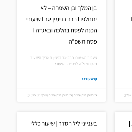
בן המלך ובן השפחה – לא
התורה I שיעור לקראת פסח I
יתחלפו I הרב בנימין יגר I שיעורי
הכנה לפסח בהלכה ובאגדה I
פסח תשפ"ה
מעביר השיעור: הרב יגר בנימין תאריך השיעור:
ניסן תשפ"ה לצפייה בשיעור:
קרא עוד >>
ב׳ בניסן ה׳תשפ״ה (ב׳ בניסן ה׳תשפ״ה (מרץ 31, 2025))
|
בענייני ליל הסדר | שיעור כללי