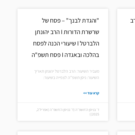
וד
בן פסח I הרב
"והגדת לבנך" – פסח של
שרשרת הדורות I הרב יהונתן
הלברטל I שיעורי הכנה לפסח
בהלכה ובאגדה I פסח תשפ"ה
מעביר השיעור: הרב הלברטל יהונתן תאריך
השיעור: ניסן תשפ"ה לצפייה בשיעור:
קרא עוד >>
ד׳ בניסן ה׳תשפ״ה (ד׳ בניסן ה׳תשפ״ה (אפריל 2,
2025))