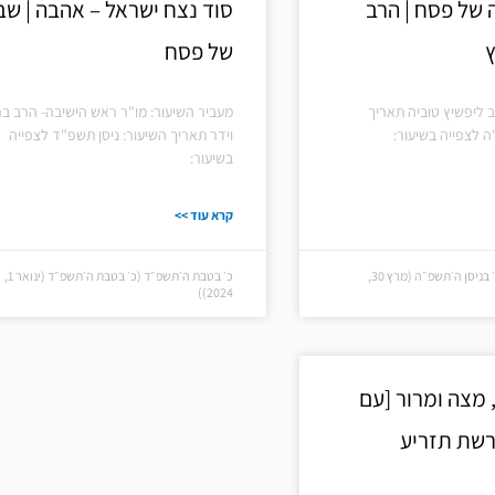
 של פסח | הרב
סוד נצח ישראל – אהבה | שב
ץ
של פסח
 ליפשיץ טוביה תאריך
מעביר השיעור: מו"ר ראש הישיבה- הרב בר
ה לצפייה בשיעור:
וידר תאריך השיעור: ניסן תשפ"ד לצפייה
בשיעור:
קרא עוד >>
א׳ בניסן ה׳תשפ״ה (א׳ בניסן ה׳תשפ״ה (מרץ 30,
כ׳ בטבת ה׳תשפ״ד (כ׳ בטבת ה׳תשפ״ד (ינואר 1,
2024))
מצה ומרור [עם
פרשת תזריע