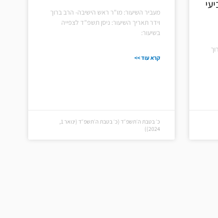
יעי
מעביר השיעור: מו"ר ראש הישיבה- הרב ברוך
וידר תאריך השיעור: ניסן תשפ"ד לצפייה
בשיעור:
וך
קרא עוד >>
כ׳ בטבת ה׳תשפ״ד (כ׳ בטבת ה׳תשפ״ד (ינואר 1,
2024))