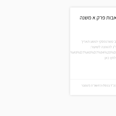
אבות פרק א משנה
ב טשרנפסקי יהושע תאריך
ג להאזנה לשיעור:
%D7%A4%D7%A8%D7%A7%20%D7%90%20%D7%9E%D7%A9%D7%A0%D7%94%20%
חץ כאן
(כ״ד בכסלו ה׳תשפ״ה (דצמבר