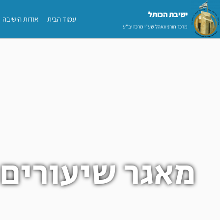
ילוג
ישיבת הכותל​
עמוד הבית
אודות הישיבה
תוכן
מרכז תורני וואהל שע"י מרכז יב"ע
מאגר שיעורים