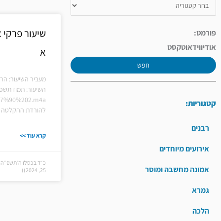
שיעור פרקי 
פורמט:
אודיו
וידאו
טקסט
א
חפש
מעביר השיעור: הר
השיעור: תמוז תשפ"
D7%90%202.m4a
קטגוריות:
להורדת ההקלטה ל
רבנים
קרא עוד >>
אירועים מיוחדים
כ״ד בכסלו ה׳תשפ״ה 
אמונה מחשבה ומוסר
25, 2024))
גמרא
הלכה