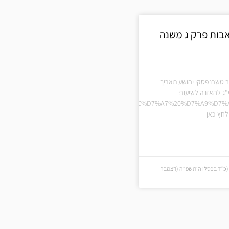
אבות פרק ג משנה
ב טשרנפסקי יהושע תאריך
ג להאזנה לשיעור:
A0%D7%94%20%D7%99%D7%96%20%D7%97%D7%9C%D7%A7%20%D7%A9%D7%
חץ כאן
(כ״ד בכסלו ה׳תשפ״ה (דצמבר