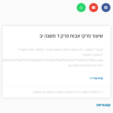
שיעור פרקי אבות פרק ד משנה יב
מעביר השיעור: הרב טשרנפסקי יהושע תאריך השיעור: תמוז תשפ"ג
להאזנה לשיעור:
20%D7%93%20%D7%9E%D7%A9%D7%A0%D7%94%20%D7%99%D7%91.m4a
להורדת ההקלטה לחץ כאן
קרא עוד >>
כ״ד בכסלו ה׳תשפ״ה (כ״ד בכסלו ה׳תשפ״ה (דצמבר 25, 2024))
קטגוריות: