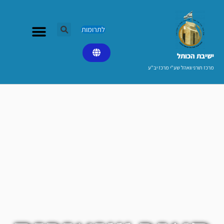
ילוג
תוכן
לתרומות
ישיבת הכותל​
מרכז תורני וואהל שע"י מרכז יב"ע