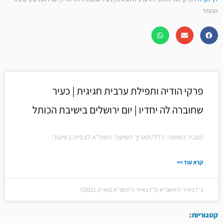
הכותל
פרקי הודיה ותפילת ערבית חגיגית | כעיר
שחוברה לה יחדיו | יום ירושלים בישיבת הכותל
מעביר השיעור: כללי תאריך השיעור: תשפ"א לצפייה בשיעור:
קרא עוד >>
כ״ז באייר ה׳תשפ״א (כ״ז באייר ה׳תשפ״א (מאי 9, 2021))
קטגוריות: