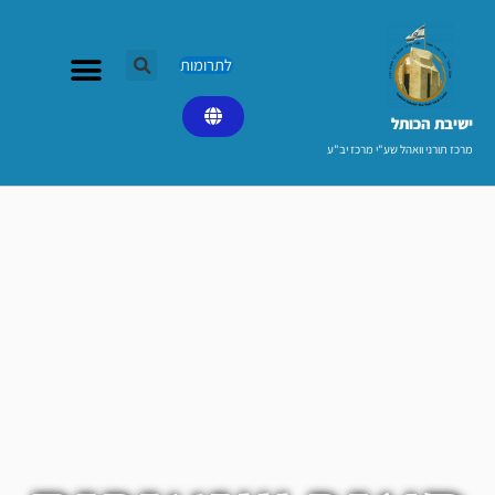
ילוג
תוכן
לתרומות
ישיבת הכותל​
מרכז תורני וואהל שע"י מרכז יב"ע