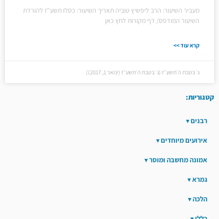
מעביר השיעור: הרב ליפשיץ טוביה תאריך השיעור: כסלו תשע"ז להורדת
השיעור המודפס/ דף מקורות לחץ כאן
קרא עוד >>
ג׳ בטבת ה׳תשע״ז (ג׳ בטבת ה׳תשע״ז (ינואר 1, 2017))
קטגוריות:
רבנים
אירועים מיוחדים
אמונה מחשבה ומוסר
גמרא
הלכה
כללי