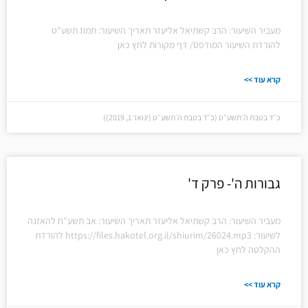
מעביר השיעור: הרב קשתיאל אליעזר תאריך השיעור: תמוז תשע"ט
להורדת השיעור המודפס/ דף מקורות לחץ כאן
קרא עוד >>
כ״ד בטבת ה׳תשע״ט (כ״ד בטבת ה׳תשע״ט (ינואר 1, 2019))
גבורות ה'- פרק ד'
מעביר השיעור: הרב קשתיאל אליעזר תאריך השיעור: אב תשע"ח להאזנה
לשיעור: https://files.hakotel.org.il/shiurim/26024.mp3 להורדת
ההקלטה לחץ כאן
קרא עוד >>