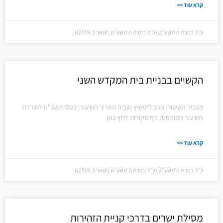
קרא עוד >>
כ״ד בטבת ה׳תשע״ט (כ״ד בטבת ה׳תשע״ט (ינואר 1, 2019))
הקשיים בבניית בית המקדש השני
מעביר השיעור: הרב ליפשיץ טוביה תאריך השיעור: כסלו תשע"ט להורדת
השיעור המודפס/ דף מקורות לחץ כאן
קרא עוד >>
כ״ד בטבת ה׳תשע״ט (כ״ד בטבת ה׳תשע״ט (ינואר 1, 2019))
מסילת ישרים בדרכי קניית הזהירות