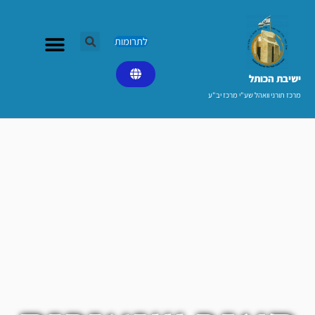
ילוג
תוכן
לתרומות
ישיבת הכותל​
מרכז תורני וואהל שע"י מרכז יב"ע