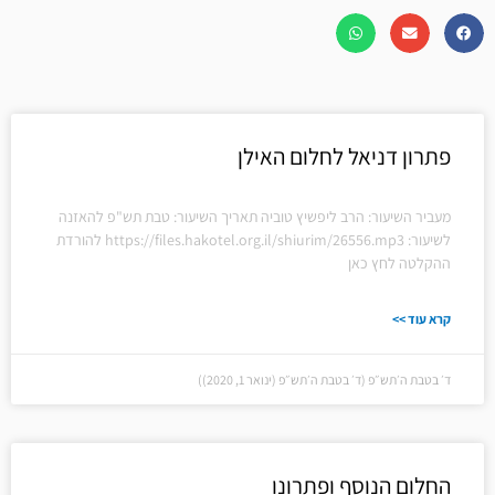
פתרון דניאל לחלום האילן
מעביר השיעור: הרב ליפשיץ טוביה תאריך השיעור: טבת תש"פ להאזנה
לשיעור: https://files.hakotel.org.il/shiurim/26556.mp3 להורדת
ההקלטה לחץ כאן
קרא עוד >>
ד׳ בטבת ה׳תש״פ (ד׳ בטבת ה׳תש״פ (ינואר 1, 2020))
החלום הנוסף ופתרונו