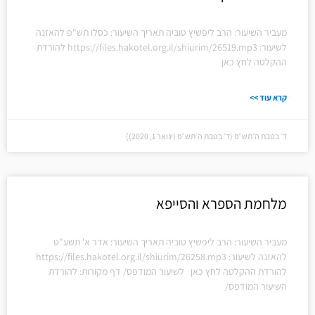
מעביר השיעור: הרב ליפשיץ טוביה תאריך השיעור: כסלו תש"פ להאזנה
לשיעור: https://files.hakotel.org.il/shiurim/26519.mp3 להורדת
ההקלטה לחץ כאן
קרא עוד >>
ד׳ בטבת ה׳תש״פ (ד׳ בטבת ה׳תש״פ (ינואר 1, 2020))
מלחמת הספרא והסייפא
מעביר השיעור: הרב ליפשיץ טוביה תאריך השיעור: אדר א' תשע"ט
להאזנה לשיעור: https://files.hakotel.org.il/shiurim/26258.mp3
להורדת ההקלטה לחץ כאן לשיעור המודפס/ דף מקורות: להורדת
השיעור המודפס/