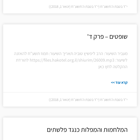
י״ד בטבת ה׳תשע״ח (י״ד בטבת ה׳תשע״ח (ינואר 1, 2018))
שופטים – פרק ד'
מעביר השיעור: הרב ליפשיץ טוביה תאריך השיעור: תמוז תשע"ח להאזנה
לשיעור: https://files.hakotel.org.il/shiurim/26009.mp3 להורדת
ההקלטה לחץ כאן
קרא עוד >>
י״ד בטבת ה׳תשע״ח (י״ד בטבת ה׳תשע״ח (ינואר 1, 2018))
המלחמות והמפלות כנגד פלשתים